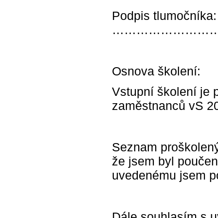
Podpis tlumočníka:
……………………
Osnova školení:
Vstupní školení je
zaměstnanců vS 20
Seznam proškolený
že jsem byl pouče
uvedenému jsem p
Dále souhlasím s u