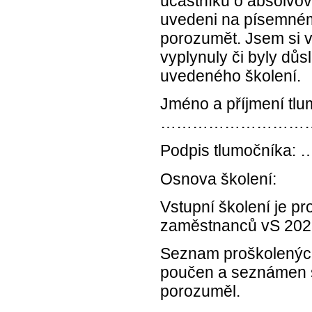
účastníků o absolvová
uvedeni na písemném
porozumět. Jsem si 
vyplynuly či byly d
uvedeného školení.
Jméno a příjmení tlu
………………………
Podpis tlumo
Osnova školení:
Vstupní školení je p
zaměstnanců vS 202
Seznam proškolených
poučen a seznámen 
porozuměl.