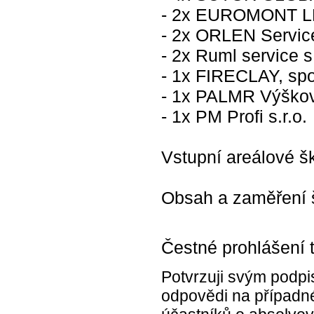
- 2x EUROMONT LEŠ
- 2x ORLEN Service
- 2x Ruml service s.
- 1x FIRECLAY, spol
- 1x PALMR Výško
- 1x PM Profi s.r.o.
Vstupní areálové š
Obsah a zaměření š
Čestné prohlášení 
Potvrzuji svým podpi
odpovědi na případné