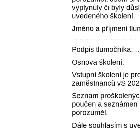
vyplynuly či byly d
uvedeného školení.
Jméno a příjmení tlu
………………………
Podpis tlumo
Osnova školení:
Vstupní školení je p
zaměstnanců vS 202
Seznam proškolených
poučen a seznámen 
porozuměl.
Dále souhlasím s uve