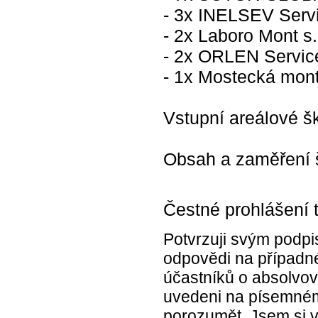
- 3x INELSEV Servis
- 2x Laboro Mont s.
- 2x ORLEN Service
- 1x Mostecká mont
Vstupní areálové š
Obsah a zaměření š
Čestné prohlášení 
Potvrzuji svým podpi
odpovědi na případné
účastníků o absolvová
uvedeni na písemném
porozumět. Jsem si 