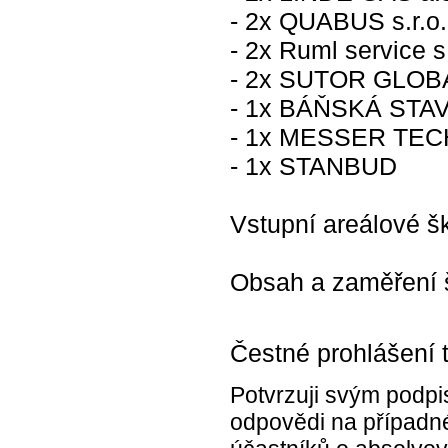
- 2x QUABUS s.r.o.
- 2x Ruml service s.
- 2x SUTOR GLOBAL
- 1x BÁŇSKÁ STAVE
- 1x MESSER TEC
- 1x STANBUD
Vstupní areálové š
Obsah a zaměření š
Čestné prohlášení 
Potvrzuji svým podpi
odpovědi na případné