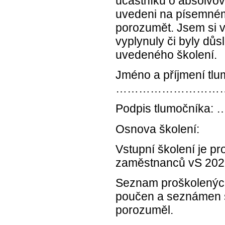
účastníků o absolvová
uvedeni na písemném
porozumět. Jsem si 
vyplynuly či byly d
uvedeného školení.
Jméno a příjmení tlu
………………………
Podpis tlumo
Osnova školení:
Vstupní školení je p
zaměstnanců vS 202
Seznam proškolených
poučen a seznámen 
porozuměl.