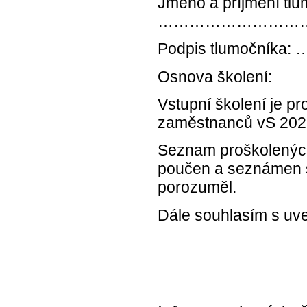
Jméno a příjmení tlu
………………………
Podpis tlumo
Osnova školení:
Vstupní školení je p
zaměstnanců vS 202
Seznam proškolených
poučen a seznámen 
porozuměl.
Dále souhlasím s uve