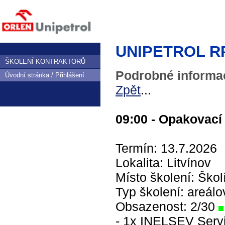
UNIPETROL RPA,
ŠKOLENÍ KONTRAKTORŮ
Podrobné informac
Úvodní stránka / Přihlášení
Zpět
...
09:00 - Opakovací 
Termín: 13.7.2026
Lokalita: Litvínov
Místo školení: Škol
Typ školení: areálo
Obsazenost: 2/30
- 1x INELSEV Servis