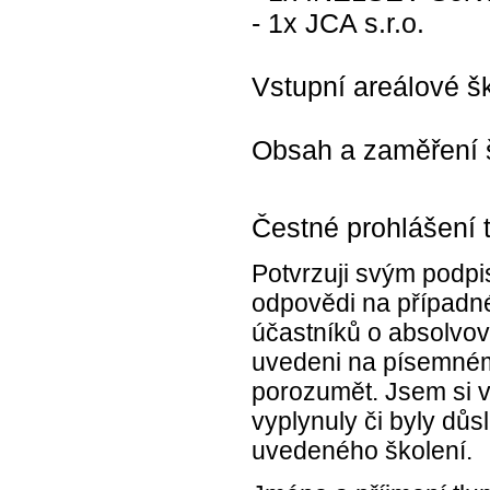
- 1x JCA s.r.o.
Vstupní areálové š
Obsah a zaměření š
Čestné prohlášení 
Potvrzuji svým podpi
odpovědi na případné
účastníků o absolvová
uvedeni na písemném
porozumět. Jsem si 
vyplynuly či byly d
uvedeného školení.