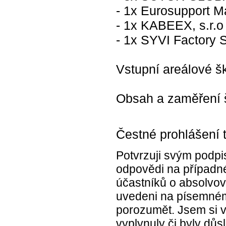
- 1x Eurosupport Ma
- 1x KABEEX, s.r.o
- 1x SYVI Factory 
Vstupní areálové š
Obsah a zaměření š
Čestné prohlášení 
Potvrzuji svým podpi
odpovědi na případné
účastníků o absolvová
uvedeni na písemném
porozumět. Jsem si 
vyplynuly či byly d