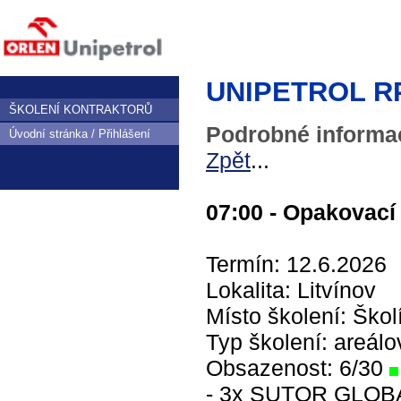
UNIPETROL RPA,
ŠKOLENÍ KONTRAKTORŮ
Podrobné informac
Úvodní stránka / Přihlášení
Zpět
...
07:00 - Opakovací 
Termín: 12.6.2026
Lokalita: Litvínov
Místo školení: Škol
Typ školení: areálo
Obsazenost: 6/30
- 3x SUTOR GLOBAL