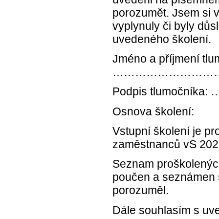
porozumět. Jsem si 
vyplynuly či byly d
uvedeného školení.
Jméno a příjmení tlu
………………………
Podpis tlumo
Osnova školení:
Vstupní školení je p
zaměstnanců vS 202
Seznam proškolených
poučen a seznámen 
porozuměl.
Dále souhlasím s uve