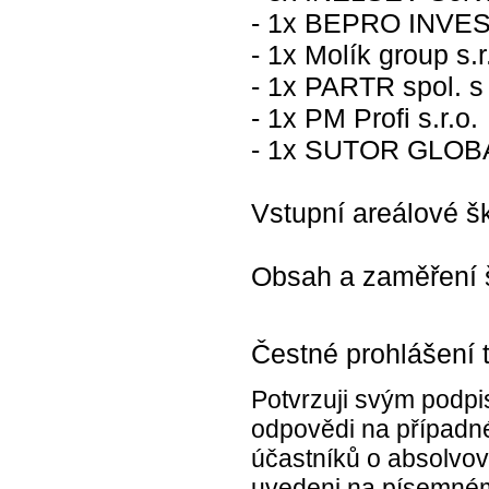
- 1x BEPRO INVEST
- 1x Molík group s.r
- 1x PARTR spol. s 
- 1x PM Profi s.r.o.
- 1x SUTOR GLOBAL
Vstupní areálové š
Obsah a zaměření š
Čestné prohlášení 
Potvrzuji svým podpi
odpovědi na případné
účastníků o absolvová
uvedeni na písemném