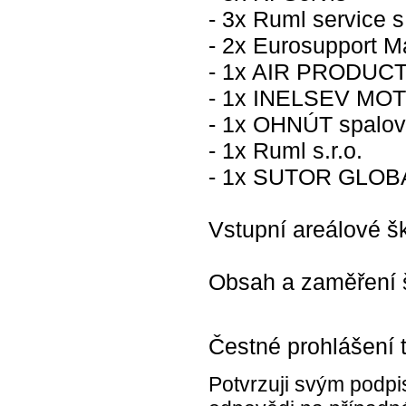
- 3x Ruml service s.
- 2x Eurosupport Ma
- 1x AIR PRODUCTS 
- 1x INELSEV MOT
- 1x OHNÚT spalova
- 1x Ruml s.r.o.
- 1x SUTOR GLOBAL
Vstupní areálové š
Obsah a zaměření š
Čestné prohlášení 
Potvrzuji svým podpi