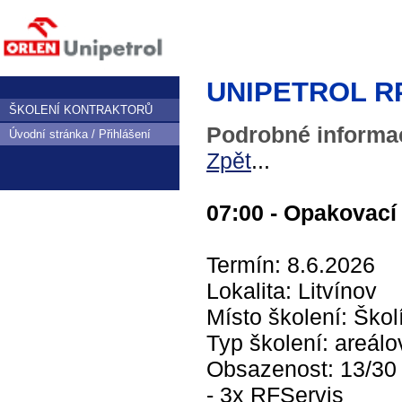
UNIPETROL RPA,
ŠKOLENÍ KONTRAKTORŮ
Podrobné informac
Úvodní stránka / Přihlášení
Zpět
...
07:00 - Opakovací 
Termín: 8.6.2026
Lokalita: Litvínov
Místo školení: Škol
Typ školení: areálo
Obsazenost: 13/3
- 3x RFServis