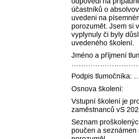
odpovědi na případné
účastníků o absolvová
uvedeni na písemném
porozumět. Jsem si 
vyplynuly či byly d
uvedeného školení.
Jméno a příjmení tlu
………………………
Podpis tlumo
Osnova školení:
Vstupní školení je p
zaměstnanců vS 202
Seznam proškolených
poučen a seznámen 
porozuměl.