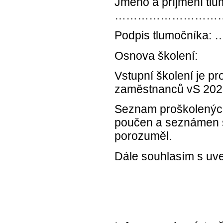
Jméno a příjmení tlu
………………………
Podpis tlumo
Osnova školení:
Vstupní školení je p
zaměstnanců vS 202
Seznam proškolených
poučen a seznámen 
porozuměl.
Dále souhlasím s uve