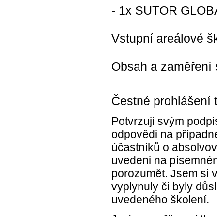
- 1x SUTOR GLOBAL
Vstupní areálové š
Obsah a zaměření š
Čestné prohlášení 
Potvrzuji svým podpi
odpovědi na případné
účastníků o absolvová
uvedeni na písemném
porozumět. Jsem si 
vyplynuly či byly d
uvedeného školení.