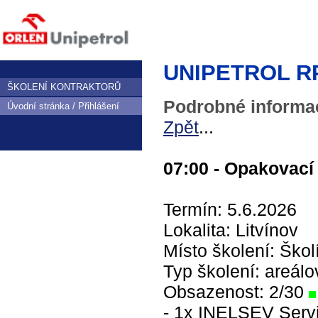
UNIPETROL RPA,
ŠKOLENÍ KONTRAKTORŮ
Podrobné informac
Úvodní stránka / Přihlášení
Zpět
...
07:00 - Opakovací 
Termín: 5.6.2026
Lokalita: Litvínov
Místo školení: Škol
Typ školení: areálo
Obsazenost: 2/30
- 1x INELSEV Servis