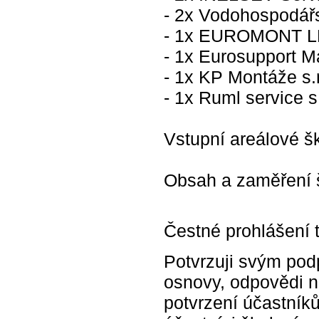
- 2x Vodohospodářsk
- 1x EUROMONT LEŠ
- 1x Eurosupport Ma
- 1x KP Montáže s.r
- 1x Ruml service s.
Vstupní areálové š
Obsah a zaměření š
Čestné prohlášení 
Potvrzuji svým pod
osnovy, odpovědi n
potvrzení účastníků