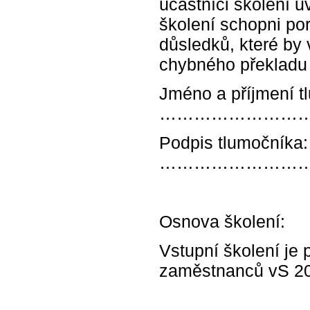
účastníci školení 
školení schopni p
důsledků, které by
chybného překladu
Jméno a příjmení t
………………………
Podpis tlumočníka:
……………………
Osnova školení:
Vstupní školení je
zaměstnanců vS 20