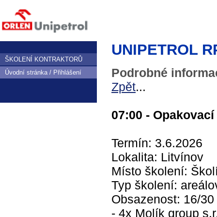
UNIPETROL RPA,
ŠKOLENÍ KONTRAKTORŮ
Podrobné informac
Úvodní stránka / Přihlášení
Zpět
...
07:00 - Opakovací 
Termín: 3.6.2026
Lokalita: Litvínov
Místo školení: Škol
Typ školení: areálo
Obsazenost: 16/3
- 4x Molík group s.r