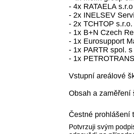
- 4x RATAELA s.r.o
- 2x INELSEV Servis
- 2x TCHTOP s.r.o.
- 1x B+N Czech Repu
- 1x Eurosupport Ma
- 1x PARTR spol. s 
- 1x PETROTRANS s
Vstupní areálové š
Obsah a zaměření š
Čestné prohlášení 
Potvrzuji svým podpi