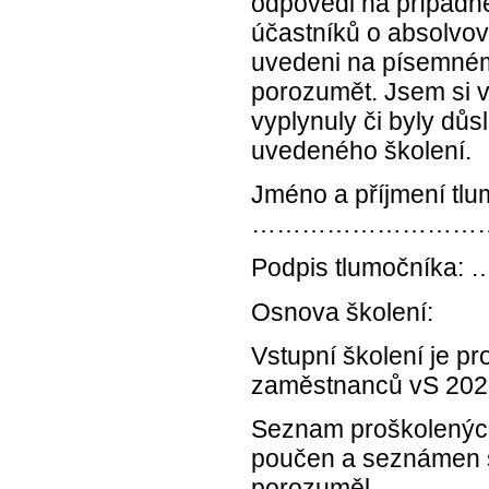
odpovědi na případné
účastníků o absolvová
uvedeni na písemném
porozumět. Jsem si 
vyplynuly či byly d
uvedeného školení.
Jméno a příjmení tlu
………………………
Podpis tlumo
Osnova školení:
Vstupní školení je p
zaměstnanců vS 202
Seznam proškolených
poučen a seznámen 
porozuměl.