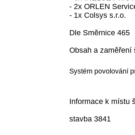
- 2x ORLEN Service
- 1x Colsys s.r.o.
Dle Směrnice 465
Obsah a zaměření š
Systém povolování p
Informace k místu š
stavba 3841